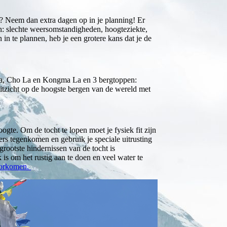
n? Neem dan extra dagen op in je planning! Er
en: slechte weersomstandigheden, hoogteziekte,
in te plannen, heb je een grotere kans dat je de
 La, Cho La en Kongma La en 3 bergtoppen:
itzicht op de hoogste bergen van de wereld met
gte. Om de tocht te lopen moet je fysiek fit zijn
rs tegenkomen en gebruik je speciale uitrusting
grootste hindernissen van de tocht is
is om het rustig aan te doen en veel water te
voorkomen.