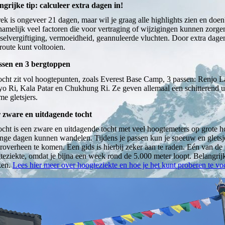
ngrijke tip: calculeer extra dagen in!
rek is ongeveer 21 dagen, maar wil je graag alle highlights zien en doe
 namelijk veel factoren die voor vertraging of wijzigingen kunnen zorg
selvergiftiging, vermoeidheid, geannuleerde vluchten. Door extra dagen 
route kunt voltooien.
ssen en 3 bergtoppen
ocht zit vol hoogtepunten, zoals Everest Base Camp, 3 passen: Renjo
o Ri, Kala Patar en Chukhung Ri. Ze geven allemaal een schitterend u
me gletsjers.
 zware en uitdagende tocht
ocht is een zware en uitdagende tocht met veel hoogtemeters op grote hoo
ange dagen kunnen wandelen. Tijdens je passen kun je sneeuw en gletsje
roverheen te komen. Een gids is hierbij zeker aan te raden. Eén van de 
teziekte, omdat je bijna een week rond de 5.000 meter loopt. Belangrijk 
ken.
Lees hier meer over hoogteziekte en hoe je het kunt proberen te 