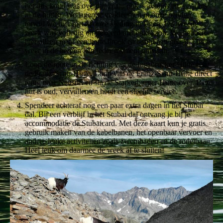
het dus koud was overdag maar ook 's avonds en 's nachts
in de hutten. We lagen te verkleumen in onze bedden,
terwijl we hier met al onze kleding in lagen. De tweede
week was volledig omgekeerd met enkel zon. We hebben
hier alleen maar een korte broek en t-shirt aan gehad. Het
weer in de bergen kan ieder moment omslaan.
Loop de route in de richting van de Innsbrucker Hütte naar
de Franz-Senn-Hütte. Loop van de Franz-Senn-Hütte direct
terug naar Neustift en sla de Starkerburger Hütte over. Deze
hut is oud, vervallen en heeft een slechte service.
Spendeer achteraf nog een paar extra dagen in het Stubai
dal. Bij een verblijf in het Stubai dal ontvang je bij je
accommodatie de Stubaicard. Met deze kaart kun je gratis
gebruik maken van de kabelbanen, het openbaar vervoer en
andere leuke activiteiten zoals zwembaden en de rodelbaan.
Heel leuk om daarmee de week af te sluiten!