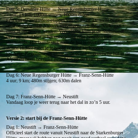
Dag 5: Dresdner Hütte → Neue Regensburger Hütte
7 uur; 13 km; 1000m stijgen; 1000m dalen
Eén van de zwaardere etappes van de tocht. De tocht begint
eerst omhoog naar Niederl, vervolgens een tijdje ‘vlak’ met
uitzicht op groene weiden. Vervolgens klim je de Steinmandl
over en vanaf hier is het voorzichtig naar beneden met
staalkabels. Het laatste stuk naar de hut is over grote losliggende
stenen en hier moet je je hoofd er goed bij houden.
De Neue Regensburger Hütte is de eerste vegetarische hut in de
Alpen en heeft heerlijke gerechten op de kaart staan.
Dag 6: Neue Regensburger Hütte → Franz-Senn-Hütte
4 uur; 9 km; 480m stijgen; 630m dalen
Dag 7: Franz-Senn-Hütte → Neustift
Vandaag loop je weer terug naar het dal in zo’n 5 uur.
Versie 2: start bij de Franz-Senn-Hütte
Dag 1: Neustift → Franz-Senn-Hütte
Officieel start de route vanuit Neustift naar de Starkenburger