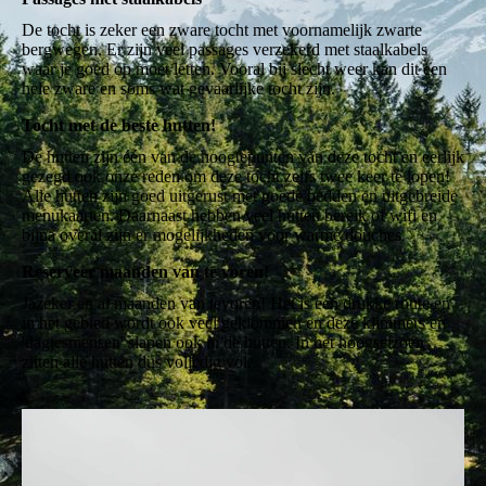
De tocht is zeker een zware tocht met voornamelijk zwarte
bergwegen. Er zijn veel passages verzekerd met staalkabels
waar je goed op moet letten. Vooral bij slecht weer kan dit een
hele zware en soms wat gevaarlijke tocht zijn.
Tocht met de beste hutten!
De hutten zijn één van de hoogtepunten van deze tocht en eerlijk
gezegd ook onze reden om deze tocht zelfs twee keer te lopen!
Alle hutten zijn goed uitgerust met goede bedden en uitgebreide
menukaarten. Daarnaast hebben veel hutten bereik of wifi en
bijna overal zijn er mogelijkheden voor warme douches.
Reserveer maanden van te voren!
Jazeker en al maanden van tevoren! Het is een drukke route en
in het gebied wordt ook veel geklommen en deze klimmers en
'dagjesmensen' slapen ook in de hutten. In het hoogseizoen
zitten alle hutten dus volledig vol.