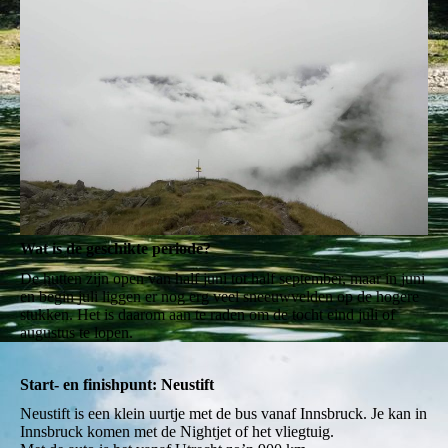
Wat is de geschikte periode?
De hutten zijn open van half juni tot half september, maar in juni
en begin juli liggen er nog erg veel sneeuwvelden op de hogere
stukken. Het is daarom aan te raden om de tocht eind juli of
augustus te lopen.
Start- en finishpunt: Neustift
Neustift is een klein uurtje met de bus vanaf Innsbruck. Je kan in
Innsbruck komen met de Nightjet of het vliegtuig.