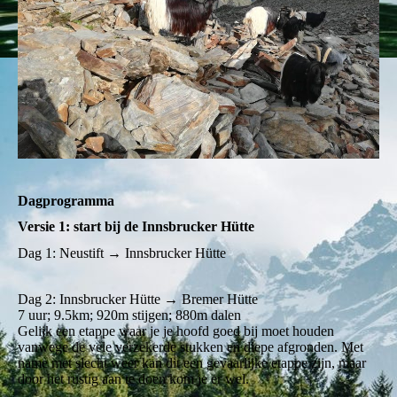
Dagprogramma
Versie 1: start bij de Innsbrucker Hütte
Dag 1: Neustift → Innsbrucker Hütte
Dag 2: Innsbrucker Hütte → Bremer Hütte
7 uur; 9.5km; 920m stijgen; 880m dalen
Gelijk een etappe waar je je hoofd goed bij moet houden
vanwege de vele verzekerde stukken en diepe afgronden. Met
name met slecht weer kan dit een gevaarlijke etappe zijn, maar
door het rustig aan te doen kom je er wel.