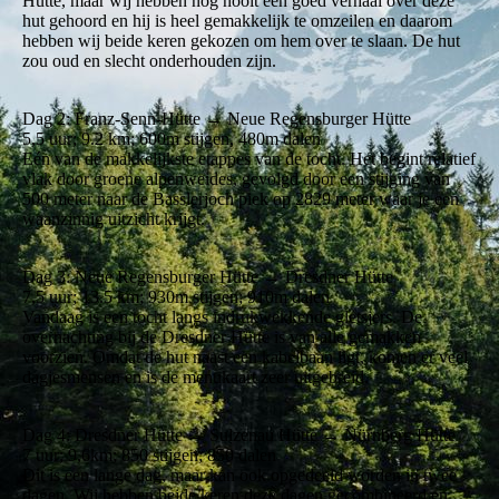
Hütte, maar wij hebben nog nooit een goed verhaal over deze
hut gehoord en hij is heel gemakkelijk te omzeilen en daarom
hebben wij beide keren gekozen om hem over te slaan. De hut
zou oud en slecht onderhouden zijn.
Dag 2: Franz-Senn-Hütte → Neue Regensburger Hütte
5,5 uur; 9.2 km; 600m stijgen, 480m dalen
Eén van de makkelijkste etappes van de tocht. Het begint relatief
vlak door groene alpenweides, gevolgd door een stijging van
500 meter naar de Basslerjoch piek op 2829 meter waar je een
waanzinnig uitzicht krijgt.
Dag 3: Neue Regensburger Hütte → Dresdner Hütte
7,5 uur; 13.5 km; 930m stijgen; 910m dalen
Vandaag is een tocht langs indrukwekkende gletsjers. De
overnachting bij de Dresdner Hütte is van alle gemakken
voorzien. Omdat de hut naast een kabelbaan ligt, komen er veel
dagjesmensen en is de menukaart zeer uitgebreid.
Dag 4: Dresdner Hütte → Sulzenau Hütte → Nürnberg Hütte
7 uur; 9,6km; 850 stijgen; 850 dalen
Dit is een lange dag, maar kan ook opgedeeld worden in twee
dagen. Wij hebben beide keren deze dagen gecombineerd en