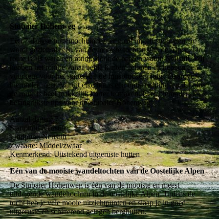
Stubaier Höhenweg
Een 7-daagse huttentocht met zeer goed uitgeruste hutten en
wordt gezien als één van de mooiste tochten van de Alpen. De
route is als ware een rondje door de bergen vanuit Neustift. Wij
hebben het rondje vanaf beide kanten gelopen en hebben een
voorkeur voor het starten bij de Innsbrucker Hütte. Daarover
hieronder meer. Vanuit elke hut is een optie richting het dal, dus
de route is heel makkelijk korter te maken. Lees hieronder de
belangrijkste tips voor de Stubaier Höhenweg!
Aantal dagen: 7
Startpunt: Neustift
Eindpunt: Neustift
Zwaarte: Middel/zwaar
Kenmerkend: Uitstekend uitgeruste hutten
Eén van de mooiste wandeltochten van de Oostelijke Alpen
De Stubaier Höhenweg is één van de mooiste en meest
uitdagende wandeltochten in de oostelijke Alpen. Tijdens de
tocht heb je vele mooie uitzichtpunten en slaap je in goed
uitgeruste en schitterend gelegen berghutten.