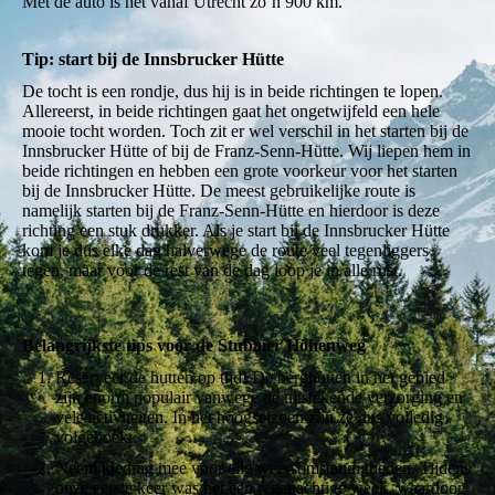
Met de auto is het vanaf Utrecht zo’n 900 km.
Tip: start bij de Innsbrucker Hütte
De tocht is een rondje, dus hij is in beide richtingen te lopen.
Allereerst, in beide richtingen gaat het ongetwijfeld een hele
mooie tocht worden. Toch zit er wel verschil in het starten bij de
Innsbrucker Hütte of bij de Franz-Senn-Hütte. Wij liepen hem in
beide richtingen en hebben een grote voorkeur voor het starten
bij de Innsbrucker Hütte. De meest gebruikelijke route is
namelijk starten bij de Franz-Senn-Hütte en hierdoor is deze
richting een stuk drukker. Als je start bij de Innsbrucker Hütte
kom je dus elke dag halverwege de route veel tegenliggers
tegen, maar voor de rest van de dag loop je in alle rust.
Belangrijkste tips voor de Stubaier Höhenweg
Reserveer de hutten op tijd! De berghutten in het gebied
zijn enorm populair vanwege de uitstekende verzorging en
vele activiteiten. In het hoogseizoen zijn ze dus volledig
volgeboekt.
Neem kleding mee voor alle weersomstandigheden. Tijdens
onze eerste keer was het een regenachtige week, waardoor