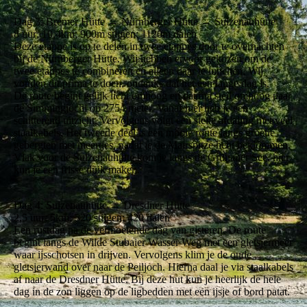
Dag 3: Bremer Hütte → Nürnberger Hütte → Sulzenauhütte
8 uur; 10,4km; 900m stijgen; 1120m dalen
Deze etappe is op te delen in twee etappes door te overnachten
bij de Nürnberger Hütte. Wij hebben ervoor gekozen om de
twee etappes te combineren en alleen daar te lunchen. Wij
vonden dit prima te doen, ondanks dat het een lange dag is.
De route begint gelijk licht omhoog en daarna steil omhoog naar
de Simmingjöchl op 2754 meter. Vanaf hier heb je een
schitterend uitzicht. Vervolgens volgt een steile afdaling met veel
staalkabels. Het tweede deel is een mooie route langs groene
gebergten met meertjes, nadat je de Mairspitze hebt beklommen.
Vlak voor de Sulzenauhütte kom je langs de Grünauer See, hier
kun je een frisse duik maken.
Dag 4: Sulzenauhütte → Dresdner Hütte
2,5 uur; 5km; 520 stijgen; 420 dalen
Een rustdag na de vermoeiende dag van gisteren. De route
begint langs de Wilde Stubaier Wasser Weg met een gletsjermeer
waar ijsschotsen in drijven. Vervolgens klim je de oude
gletsjerwand over naar de Peiljoch. Hierna daal je via staalkabels
af naar de Dresdner Hütte. Bij deze hut kun je heerlijk de hele
dag in de zon liggen op de ligbedden met een ijsje of bord patat.