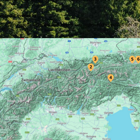
r.
entocht overzicht
de onderstaande huttentochten vind je een uitgewerkt overzicht met de 