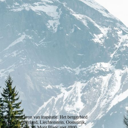
mers en een bron van inspiratie. Het berggebied
Frankrijk, Zwitserland, Liechtenstein, Oostenrijk,
ok de hoogste berg: de Mont Blanc met 4800