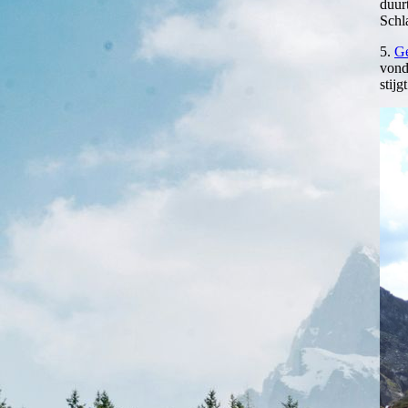
duur
Schl
5.
Ge
vond
stij