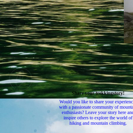
Share your trekkingstory!
Would you like to share your experienc
with a passionate community of mount
enthusiasts? Leave your story here an
inspire others to explore the world of
hiking and mountain climbing.