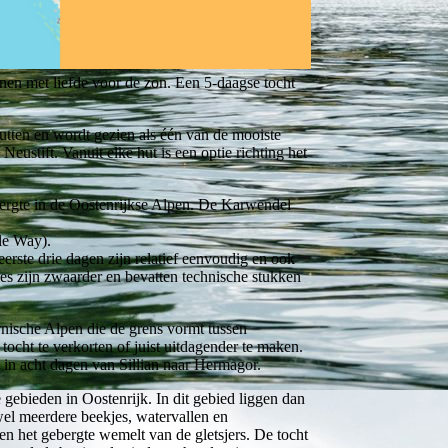
nnen met liefde voor de zon. Een 5-daagse tocht
hutten en wordt gezien als één van de mooiste
eustift. Vanuit elke hut is een optie richting het
ergte in de Oostenrijkse Alpen. De Karwendel
le Way).
erste drie dagen zijn relatief eenvoudig en ook
es zijn zwaarder en bevatten technische stukken
nische Alpen die de grens vormt tussen
tocht te verkorten of juist uitdagender te maken.
n acht dagen van Sillian naar Hermagor.
 gebieden in Oostenrijk. In dit gebied liggen dan
el meerdere beekjes, watervallen en
 en het gebergte wemelt van de gletsjers. De tocht