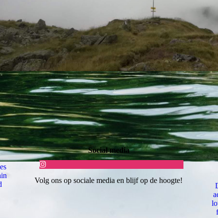
Social media
es
ain
Volg ons op sociale media en blijf op de hoogte!
d
a
lo