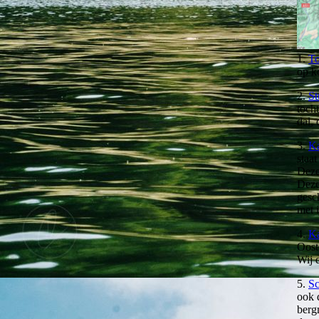
1.
To
op k
2.
St
tocht
dal, 
3.
Ka
staat
Deze
Deze
gesc
met i
4.
K
Oost
Wij 
5.
Sc
ook 
berg