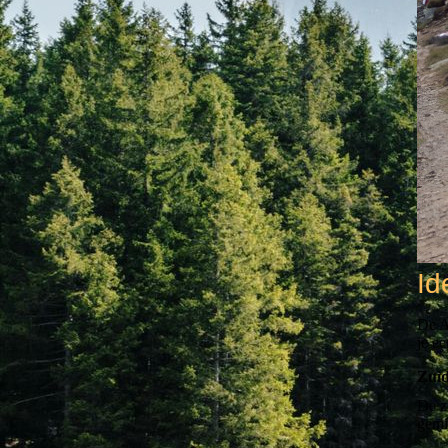
Id
De A
je ee
Zuid
De z
gemi