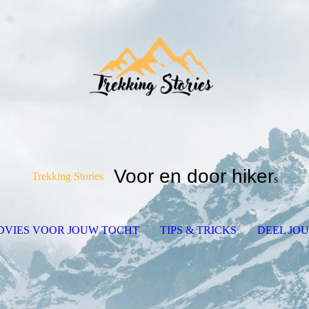
Voor en door hiker
Trekking Stories
s
DVIES VOOR JOUW TOCHT
TIPS & TRICKS
DEEL JO