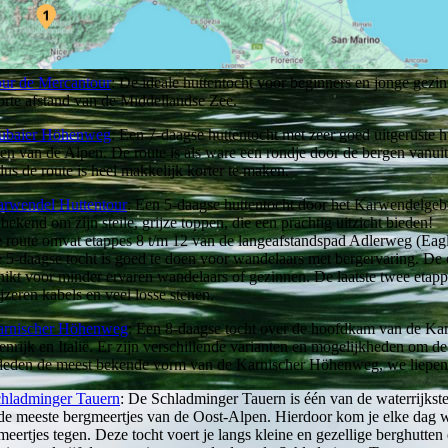
ur de Mercantour
: De ideale huttentocht voor beginners en jonge gezi
orte afstand van de Middellandse Zee.
ubaier Höhenweg
: Een 7-daagse huttentocht met zeer goed uitgeruste 
en van de Alpen. De route is als ware een rondje door de bergen vanuit N
dus de route is heel makkelijk korter te maken.
rwendel Huttentour
: Een 5-daagse huttentocht door het Karwendelgeb
 bekend om zijn steile, grijze toppen, die een prachtig uitzicht bieden!
 route omvat etappes 8 t/m 12 van de langeafstandspad Adlerweg (Eag
 5-daagse tocht is goed te doen voor wandelaars met bergervaring. De e
hikt voor minder ervaren wandelaars of gezinnen. De laatste twee etapp
jzeren kabels en veel losse stenen.
arnischer Höhenweg
: Een 8-daagse tocht over de hoofdkam van de Kar
enrijk en Italië. Er zijn verschillende varianten en mogelijkheden om de 
deden de meest bekende vorm van de Karnischer Höhenweg, we liepen i
hladminger Tauern
: De Schladminger Tauern is één van de waterrijkste
de meeste bergmeertjes van de Oost-Alpen. Hierdoor kom je elke dag w
meertjes tegen. Deze tocht voert je langs kleine en gezellige berghutten