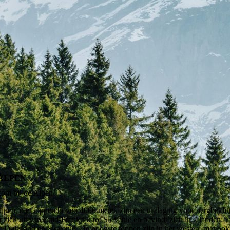
ALPEN
om bij de Alpen!
lpen, met toppen boven 4000 meter, zijn een uitdaging voor bergbeklim
t zich uit van Zuid-Frankrijk tot Slovenië en bevindt zich in 7 landen: 
ië, Duitsland en Slovenië. De hoogste toppen zijn in het westen, met o