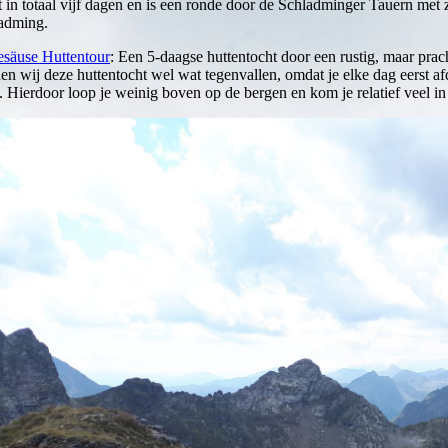
t in totaal vijf dagen en is een ronde door de Schladminger Tauern met 
adming.
säuse Huttentour
: Een 5-daagse huttentocht door een rustig, maar pra
en wij deze huttentocht wel wat tegenvallen, omdat je elke dag eerst af
gt. Hierdoor loop je weinig boven op de bergen en kom je relatief veel 