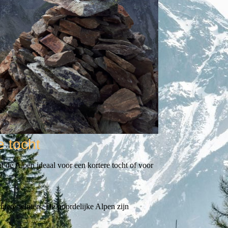
e tocht
t de Alpen ideaal voor een kortere tocht of voor
n.
htere winters. De noordelijke Alpen zijn