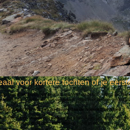
eaal voor kortere tochten of je eerst
lpen zijn goed bereikbaar en goed ingesteld op huttentochten. Dit maak
rste trekking! Maar er zijn ook zeker veel opties voor langere trekkinge
elijke Alpen zijn warmer en droger dan de Noordelijke Alpen
uidelijke Alpen hebben een mediterraan klimaat met hete zomers en zac
ddeld wat frisser en hebben meer kans op regen in de zomer.