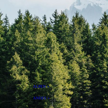
DE 
ALPEN
Welk
AU - Berliner Höhenweg
ANDES
De A
strek
Ital