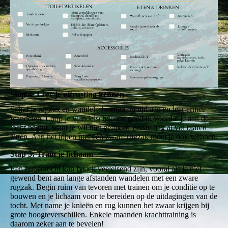
Stap 4: Leer je uitrusting kennen
Schaf je rugzak en wandelschoenen op tijd aan en leer ermee
wandelen. Loop je wandelschoenen goed in voordat je aan de
tocht begint, want je wil niet gelijk de eerste dag al vol blaren
zitten. Aan het lopen met een zware rugzak moet je ook wennen.
Stap 5: Train je lichaam
Een huttentocht kan fysiek veeleisend zijn, vooral als je niet
gewend bent aan lange afstanden wandelen met een zware
rugzak. Begin ruim van tevoren met trainen om je conditie op te
bouwen en je lichaam voor te bereiden op de uitdagingen van de
tocht. Met name je knieën en rug kunnen het zwaar krijgen bij
grote hoogteverschillen. Enkele maanden krachttraining is
daarom zeker aan te bevelen!