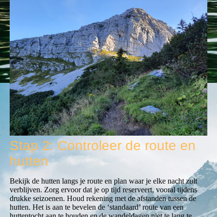
Stap 2: Controleer de route en
hutten
Bekijk de hutten langs je route en plan waar je elke nacht zult
verblijven. Zorg ervoor dat je op tijd reserveert, vooral tijdens
drukke seizoenen. Houd rekening met de afstanden tussen de
hutten. Het is aan te bevelen de ‘standaard’ route van een
huttentocht aan te houden en de wandeldagen niet te lang te