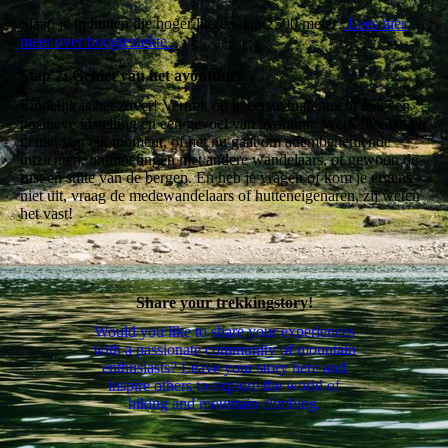
Slaap je in hutten die hoger liggen dan 2500 meter?
Lees hier
meer over hoogteziekte.
Stap 7: Geniet van het avontuur!
Eindelijk is het zover! Vertrek op je eerste huttentocht met een
positieve instelling en een gevoel van avontuur. Wees flexibel en
geniet van elk moment, of het nu gaat om adembenemende
uitzichten, ontmoetingen met andere wandelaars, of gewoon de
rust en stilte van de bergen. En heb je vragen of kom je ergens
niet uit, vraag de medewandelaars of hutteneigenaren, zij weten
het vast!
Share your trekkingstory!
Would you like to share your experiences
with a passionate community of mountain
enthusiasts? Leave your story here and
inspire others to explore the world of
hiking and mountain climbing.