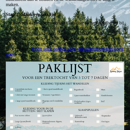
maken.
Stap 3: Maak een paklijst
Zorg ervoor dat je alle essentiële uitrusting en benodigdheden bij
je hebt. Denk aan items zoals een goede rugzak,
wandelschoenen, lakenzak, kleding geschikt voor alle
weersomstandigheden, EHBO-kit, en voldoende voedsel en
water. Neem zeker niet te weinig eten mee! Zeker weten dat je
niks vergeet?
Neem onze paklijst voor een huttentocht hier goed
door!