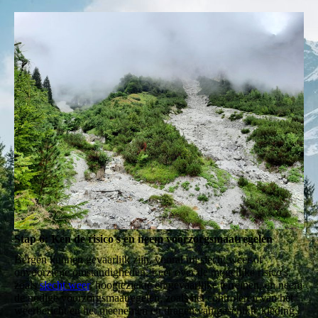
Stap 6: Ken de risico's en neem voorzorgsmaatregelen
Bergen kunnen gevaarlijk zijn, vooral bij slecht weer of
onvoorziene omstandigheden. Leer over de mogelijke risico's,
zoals
slecht weer
, hoogteziekte en gevaarlijke terreinen, en neem
de nodige voorzorgsmaatregelen, zoals het controleren van het
weerbericht en het meenemen en dragen van geschikte kleding.