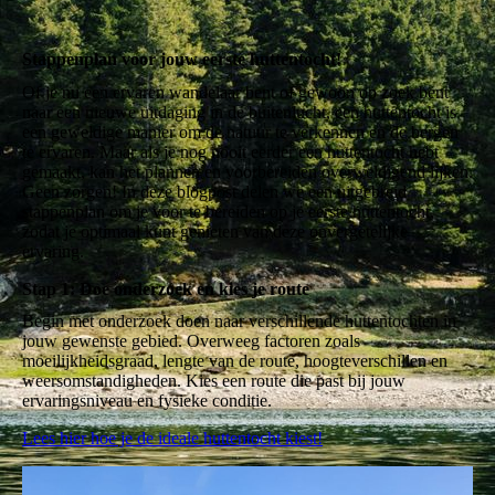
Stappenplan voor jouw eerste huttentocht!
Of je nu een ervaren wandelaar bent of gewoon op zoek bent
naar een nieuwe uitdaging in de buitenlucht, een huttentocht is
een geweldige manier om de natuur te verkennen en de bergen
te ervaren. Maar als je nog nooit eerder een huttentocht hebt
gemaakt, kan het plannen en voorbereiden overweldigend lijken.
Geen zorgen! In deze blogpost delen we een uitgebreid
stappenplan om je voor te bereiden op je eerste huttentocht,
zodat je optimaal kunt genieten van deze onvergetelijke
ervaring.
Stap 1: Doe onderzoek en kies je route
Begin met onderzoek doen naar verschillende huttentochten in
jouw gewenste gebied. Overweeg factoren zoals
moeilijkheidsgraad, lengte van de route, hoogteverschillen en
weersomstandigheden. Kies een route die past bij jouw
ervaringsniveau en fysieke conditie.
Lees hier hoe je de ideale huttentocht kiest!